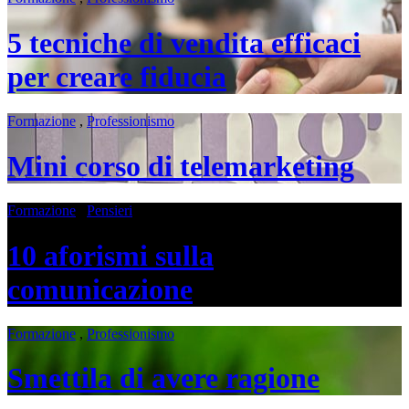
5 tecniche di vendita efficaci
per creare fiducia
Formazione
,
Professionismo
Mini corso di telemarketing
Formazione
,
Pensieri
10 aforismi sulla
comunicazione
Formazione
,
Professionismo
Smettila di avere ragione