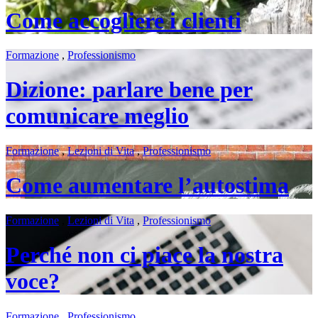
Come accogliere i clienti
Formazione
,
Professionismo
Dizione: parlare bene per
comunicare meglio
Formazione
,
Lezioni di Vita
,
Professionismo
Come aumentare l’autostima
Formazione
,
Lezioni di Vita
,
Professionismo
Perché non ci piace la nostra
voce?
Formazione
,
Professionismo