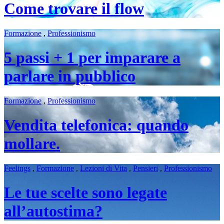
Come trovare il flow
Formazione
,
Professionismo
5 passi + 1 per imparare a
parlare in pubblico
Formazione
,
Professionismo
Vendita telefonica: quando
mollare.
Feelings
,
Formazione
,
Lezioni di Vita
,
Pensieri
,
Professionismo
Le tue scelte sono legate
all’autostima?