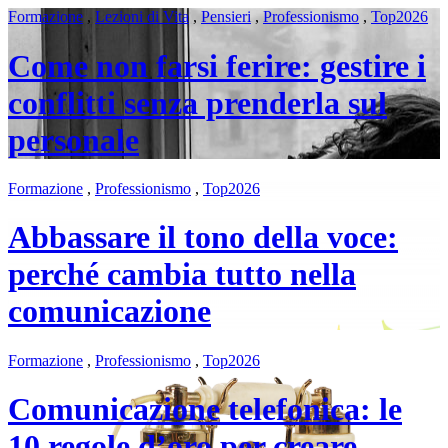
Formazione
,
Lezioni di Vita
,
Pensieri
,
Professionismo
,
Top2026
Come non farsi ferire: gestire i
conflitti senza prenderla sul
personale
Formazione
,
Professionismo
,
Top2026
Abbassare il tono della voce:
perché cambia tutto nella
comunicazione
Formazione
,
Professionismo
,
Top2026
Comunicazione telefonica: le
10 regole d’oro per creare