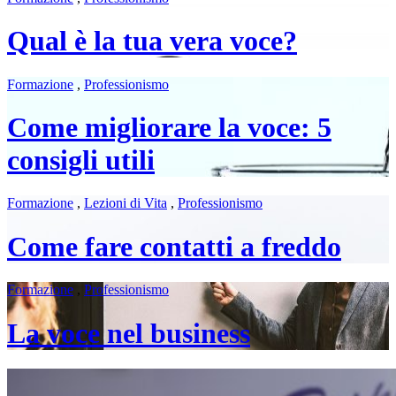
Qual è la tua vera voce?
Formazione
,
Professionismo
Come migliorare la voce: 5
consigli utili
Formazione
,
Lezioni di Vita
,
Professionismo
Come fare contatti a freddo
Formazione
,
Professionismo
La voce nel business