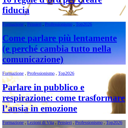
fiducia
Formazione
,
Pensieri
,
Professionismo
,
Top2026
Come parlare più lentamente
(e perché cambia tutto nella
comunicazione)
Formazione
,
Professionismo
,
Top2026
Parlare in pubblico e
respirazione: come trasformare
l’ansia in emozione
Formazione
,
Lezioni di Vita
,
Pensieri
,
Professionismo
,
Top2026