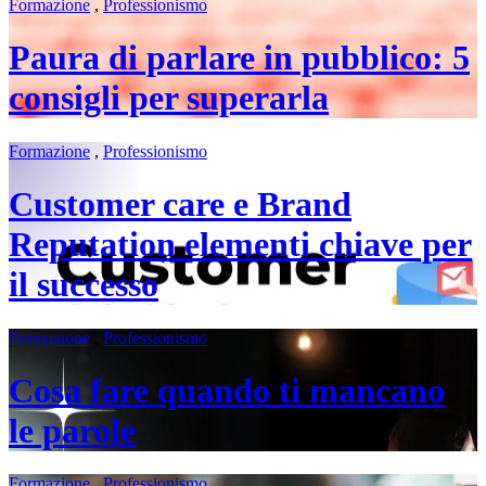
Formazione
,
Professionismo
Paura di parlare in pubblico: 5
consigli per superarla
Formazione
,
Professionismo
Customer care e Brand
Reputation elementi chiave per
il successo
Formazione
,
Professionismo
Cosa fare quando ti mancano
le parole
Formazione
,
Professionismo