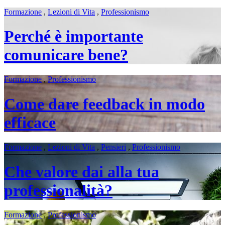
Formazione
,
Lezioni di Vita
,
Professionismo
Perché è importante
comunicare bene?
Formazione
,
Professionismo
Come dare feedback in modo
efficace
Formazione
,
Lezioni di Vita
,
Pensieri
,
Professionismo
Che valore dai alla tua
professionalità?
Formazione
,
Professionismo