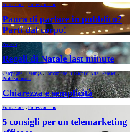
Formazione
,
Professionismo
Paura di parlare in pubblico?
Parti dal corpo!
Pensieri
Regali di Natale last minute
Campagne
,
Feelings
,
Formazione
,
Lezioni di Vita
,
Pensieri
,
Professionismo
Chiarezza e semplicità
Formazione
,
Professionismo
5 consigli per un telemarketing