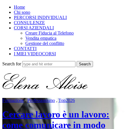
Home
Chi sono
PERCORSI INDIVIDUALI
CONSULENZE
CORSI AZIENDALI
Creare Fiducia al Telefono
Vendita empatica
Gestione del conflitto
CONTATTI
I MIEI VIDEOCORSI
Search for
Formazione
,
Professionismo
,
Top2026
Cercare lavoro è un lavoro:
come comunicare in modo