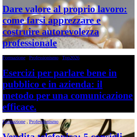
Dare valore al proprio lavoro:
come farsi apprezzare e
costruire autorevolezza
professionale
Formazione
,
Professionismo
,
Top2026
Esercizi per parlare bene in
pubblico e in azienda: il
metodo per una comunicazione
efficace.
Formazione
,
Professionismo
Vendita telefonica: 5 consigli