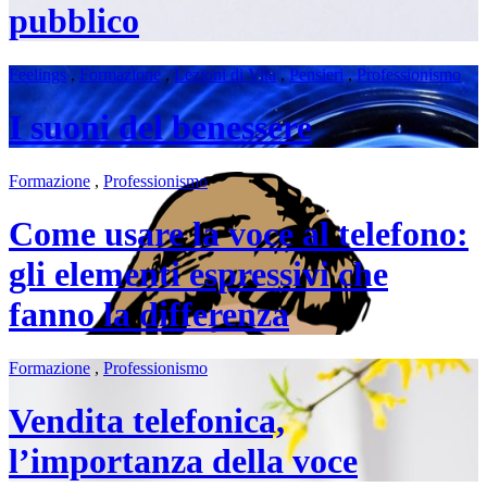
pubblico
Feelings
,
Formazione
,
Lezioni di Vita
,
Pensieri
,
Professionismo
I suoni del benessere
Formazione
,
Professionismo
Come usare la voce al telefono:
gli elementi espressivi che
fanno la differenza
Formazione
,
Professionismo
Vendita telefonica,
l’importanza della voce