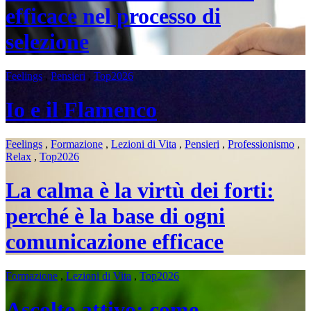
efficace nel processo di
selezione
Feelings
,
Pensieri
,
Top2026
Io e il Flamenco
Feelings
,
Formazione
,
Lezioni di Vita
,
Pensieri
,
Professionismo
,
Relax
,
Top2026
La calma è la virtù dei forti:
perché è la base di ogni
comunicazione efficace
Formazione
,
Lezioni di Vita
,
Top2026
Ascolto attivo: come