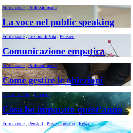
Formazione
,
Professionismo
La voce nel public speaking
Formazione
,
Lezioni di Vita
,
Pensieri
Comunicazione empatica
Formazione
,
Professionismo
Come gestire le obiezioni
Lezioni di Vita
,
Pensieri
Cosa ho imparato quest’anno
Formazione
,
Pensieri
,
Professionismo
,
Relax