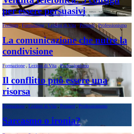
per essere persuasivi
Feelings
,
Formazione
,
Lezioni di Vita
,
Pensieri
,
Professionismo
La comunicazione che nutre la
condivisione
Formazione
,
Lezioni di Vita
,
Professionismo
Il conflitto può essere una
risorsa
Formazione
,
Lezioni di Vita
,
Pensieri
,
Professionismo
Sarcasmo o ironia?