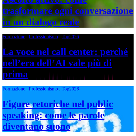
trasformare ogni conversazione
in un dialogo reale
Formazione
,
Professionismo
,
Top2026
La voce nel call center: perché
nell’era dell’AI vale più di
prima
Formazione
,
Professionismo
,
Top2026
Figure retoriche nel public
speaking: come le parole
diventano suono