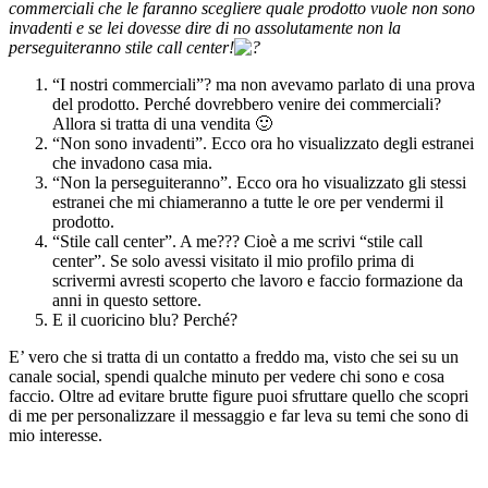
commerciali che le faranno scegliere quale prodotto vuole non sono
invadenti e se lei dovesse dire di no assolutamente non la
perseguiteranno stile call center!
“I nostri commerciali”? ma non avevamo parlato di una prova
del prodotto. Perché dovrebbero venire dei commerciali?
Allora si tratta di una vendita 🙂
“Non sono invadenti”. Ecco ora ho visualizzato degli estranei
che invadono casa mia.
“Non la perseguiteranno”. Ecco ora ho visualizzato gli stessi
estranei che mi chiameranno a tutte le ore per vendermi il
prodotto.
“Stile call center”. A me??? Cioè a me scrivi “stile call
center”. Se solo avessi visitato il mio profilo prima di
scrivermi avresti scoperto che lavoro e faccio formazione da
anni in questo settore.
E il cuoricino blu? Perché?
E’ vero che si tratta di un contatto a freddo ma, visto che sei su un
canale social, spendi qualche minuto per vedere chi sono e cosa
faccio. Oltre ad evitare brutte figure puoi sfruttare quello che scopri
di me per personalizzare il messaggio e far leva su temi che sono di
mio interesse.