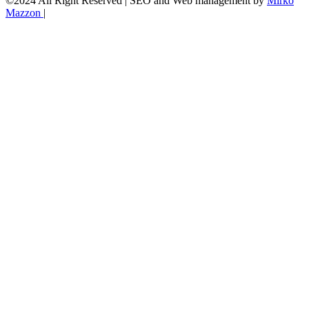
©2024 All Right Reserved | SEO and Web management by
Mirko
Mazzon
|