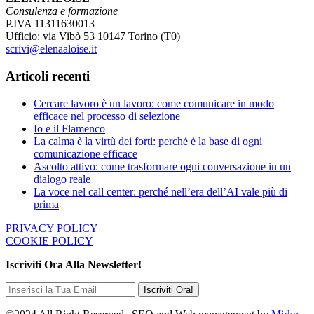
Consulenza e formazione
P.IVA 11311630013
Ufficio: via Vibò 53 10147 Torino (T0)
scrivi@elenaaloise.it
Articoli recenti
Cercare lavoro è un lavoro: come comunicare in modo
efficace nel processo di selezione
Io e il Flamenco
La calma è la virtù dei forti: perché è la base di ogni
comunicazione efficace
Ascolto attivo: come trasformare ogni conversazione in un
dialogo reale
La voce nel call center: perché nell’era dell’AI vale più di
prima
PRIVACY POLICY
COOKIE POLICY
Iscriviti Ora Alla Newsletter!