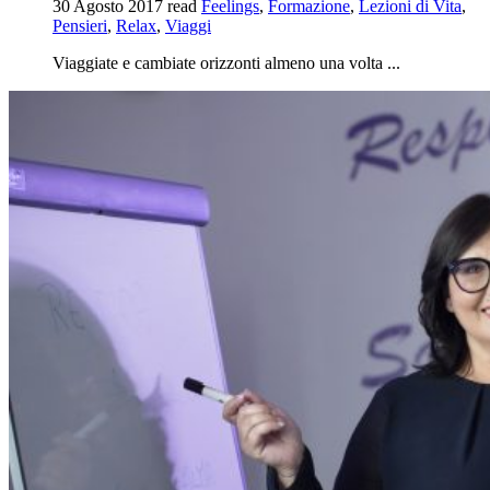
30 Agosto 2017
read
Feelings
,
Formazione
,
Lezioni di Vita
,
Pensieri
,
Relax
,
Viaggi
Viaggiate e cambiate orizzonti almeno una volta ...