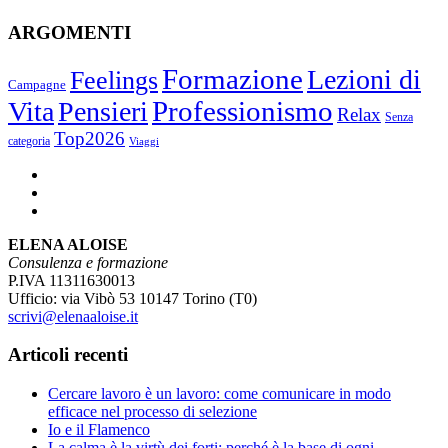
ARGOMENTI
Formazione
Lezioni di
Feelings
Campagne
Vita
Pensieri
Professionismo
Relax
Senza
Top2026
categoria
Viaggi
ELENA ALOISE
Consulenza e formazione
P.IVA 11311630013
Ufficio: via Vibò 53 10147 Torino (T0)
scrivi@elenaaloise.it
Articoli recenti
Cercare lavoro è un lavoro: come comunicare in modo
efficace nel processo di selezione
Io e il Flamenco
La calma è la virtù dei forti: perché è la base di ogni