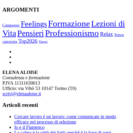
ARGOMENTI
Formazione
Lezioni di
Feelings
Campagne
Vita
Pensieri
Professionismo
Relax
Senza
Top2026
categoria
Viaggi
ELENA ALOISE
Consulenza e formazione
P.IVA 11311630013
Ufficio: via Vibò 53 10147 Torino (T0)
scrivi@elenaaloise.it
Articoli recenti
Cercare lavoro è un lavoro: come comunicare in modo
efficace nel processo di selezione
Io e il Flamenco
La calma è la virtù dei forti: perché è la base di ogni