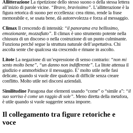
Allitterazione
La ripetizione dello stesso suono o della stessa lettera
all’inizio di parole vicine.
“Bravo, bravissimo”
. L’allitterazione è la
figura retorica di suono per eccellenza: crea ritmo, rende la frase
memorabile e, se usata bene, dà autorevolezza e forza al messaggio.
Climax
Il crescendo di intensità:
“il panorama era bellissimo,
emozionante, mozzafiato”
. Il climax è uno strumento potente nella
chiusura di un discorso o nella costruzione di un punto culminante.
Funziona perché segue la struttura naturale dell’aspettativa. Chi
ascolta sente che qualcosa sta crescendo e rimane in ascolto.
Litote
La negazione di un’espressione di senso contrario:
“non mi
sento molto bene”
,
“un danno non indifferente”
. La litote attenua il
giudizio e ammorbidisce il messaggio. E’ molto utile nelle fasi
delicate, quando si vuole dire qualcosa di difficile senza creare
conflitto. Molto utile nei discorsi aziendali.
Similitudine
Paragona due elementi usando “come” o “simile a”:
“il
suo sorriso è come un raggio di sole”
. Meno diretta della metafora,
è utile quando si vuole suggerire senza imporre.
Il collegamento tra figure retoriche e
voce