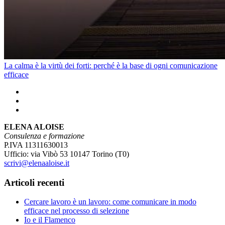
La calma è la virtù dei forti: perché è la base di ogni comunicazione
efficace
ELENA ALOISE
Consulenza e formazione
P.IVA 11311630013
Ufficio: via Vibò 53 10147 Torino (T0)
scrivi@elenaaloise.it
Articoli recenti
Cercare lavoro è un lavoro: come comunicare in modo
efficace nel processo di selezione
Io e il Flamenco