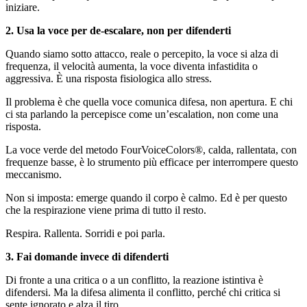
iniziare.
2. Usa la voce per de-escalare, non per difenderti
Quando siamo sotto attacco, reale o percepito, la voce si alza di
frequenza, il velocità aumenta, la voce diventa infastidita o
aggressiva. È una risposta fisiologica allo stress.
Il problema è che quella voce comunica difesa, non apertura. E chi
ci sta parlando la percepisce come un’escalation, non come una
risposta.
La voce verde del metodo FourVoiceColors®, calda, rallentata, con
frequenze basse, è lo strumento più efficace per interrompere questo
meccanismo.
Non si imposta: emerge quando il corpo è calmo. Ed è per questo
che la respirazione viene prima di tutto il resto.
Respira. Rallenta. Sorridi e poi parla.
3. Fai domande invece di difenderti
Di fronte a una critica o a un conflitto, la reazione istintiva è
difendersi. Ma la difesa alimenta il conflitto, perché chi critica si
sente ignorato e alza il tiro.