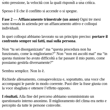
sotto pressione, la velocità con la quali rispondi a una critica.
Spesso è lì che il conflitto si accende o si spegne.
Fase 2 — Affiancamento trimestrale (un anno)
Ogni tre mesi
sono tornata in azienda per un affiancamento attivo e colloqui
individuali.
In quei colloqui abbiamo lavorato su un principio preciso:
portare il
confronto sempre sui fatti, mai sulla persona
.
Non “tu sei disorganizzato” ma “questa procedura non ha
funzionato, come la miglioriamo?” Non “non mi ascolti mai” ma “in
questa riunione ho avuto difficoltà a far passare il mio punto, come
possiamo gestirla diversamente?”
Sembra semplice. Non lo è.
Richiede allenamento, consapevolezza e, soprattutto, una voce che
accompagni le parole in modo coerente. Puoi dire la frase giusta con
la voce sbagliata e ottenere l’effetto opposto.
I risultati.
Alla fine del percorso abbiamo somministrato un
questionario interno anonimo. Il miglioramento del clima era netto e
percepito da tutte le persone coinvolte.