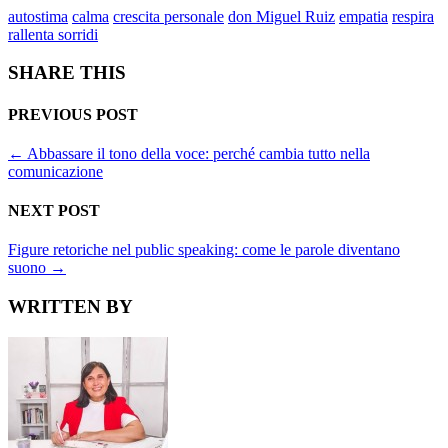
autostima
calma
crescita personale
don Miguel Ruiz
empatia
respira
rallenta sorridi
SHARE THIS
PREVIOUS POST
←
Abbassare il tono della voce: perché cambia tutto nella
comunicazione
NEXT POST
Figure retoriche nel public speaking: come le parole diventano
suono
→
WRITTEN BY