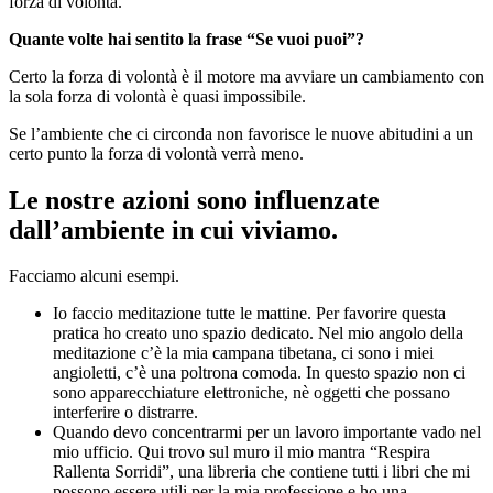
forza di volontà.
Quante volte hai sentito la frase “Se vuoi puoi”?
Certo la forza di volontà è il motore ma avviare un cambiamento con
la sola forza di volontà è quasi impossibile.
Se l’ambiente che ci circonda non favorisce le nuove abitudini a un
certo punto la forza di volontà verrà meno.
Le nostre azioni sono influenzate
dall’ambiente in cui viviamo.
Facciamo alcuni esempi.
Io faccio meditazione tutte le mattine. Per favorire questa
pratica ho creato uno spazio dedicato. Nel mio angolo della
meditazione c’è la mia campana tibetana, ci sono i miei
angioletti, c’è una poltrona comoda. In questo spazio non ci
sono apparecchiature elettroniche, nè oggetti che possano
interferire o distrarre.
Quando devo concentrarmi per un lavoro importante vado nel
mio ufficio. Qui trovo sul muro il mio mantra “Respira
Rallenta Sorridi”, una libreria che contiene tutti i libri che mi
possono essere utili per la mia professione e ho una