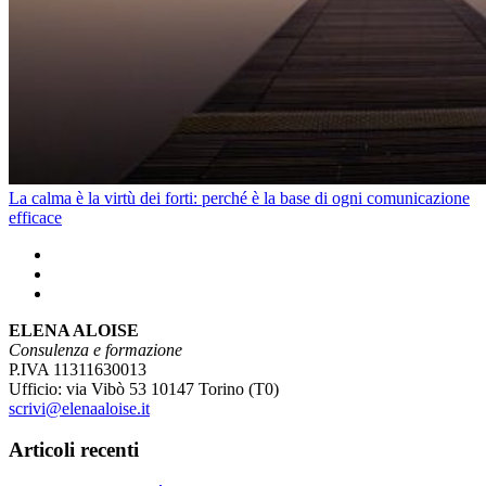
La calma è la virtù dei forti: perché è la base di ogni comunicazione
efficace
ELENA ALOISE
Consulenza e formazione
P.IVA 11311630013
Ufficio: via Vibò 53 10147 Torino (T0)
scrivi@elenaaloise.it
Articoli recenti