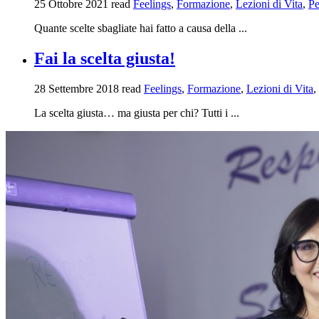
25 Ottobre 2021
read
Feelings
,
Formazione
,
Lezioni di Vita
,
Pe
Quante scelte sbagliate hai fatto a causa della ...
Fai la scelta giusta!
28 Settembre 2018
read
Feelings
,
Formazione
,
Lezioni di Vita
,
La scelta giusta… ma giusta per chi? Tutti i ...