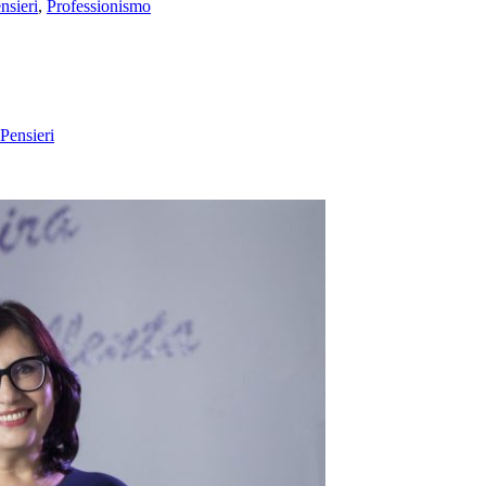
nsieri
,
Professionismo
Pensieri