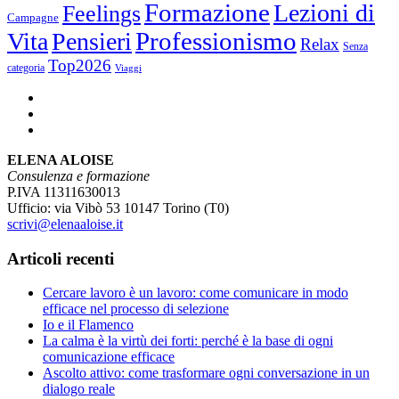
Formazione
Lezioni di
Feelings
Campagne
Vita
Pensieri
Professionismo
Relax
Senza
Top2026
categoria
Viaggi
ELENA ALOISE
Consulenza e formazione
P.IVA 11311630013
Ufficio: via Vibò 53 10147 Torino (T0)
scrivi@elenaaloise.it
Articoli recenti
Cercare lavoro è un lavoro: come comunicare in modo
efficace nel processo di selezione
Io e il Flamenco
La calma è la virtù dei forti: perché è la base di ogni
comunicazione efficace
Ascolto attivo: come trasformare ogni conversazione in un
dialogo reale