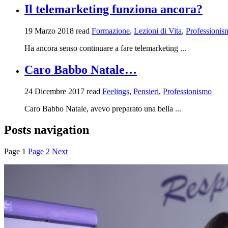
Il telemarketing funziona ancora?
19 Marzo 2018
read
Formazione
,
Lezioni di Vita
,
Professionis
Ha ancora senso continuare a fare telemarketing ...
Caro Babbo Natale…
24 Dicembre 2017
read
Feelings
,
Pensieri
,
Professionismo
Caro Babbo Natale, avevo preparato una bella ...
Posts navigation
Page
1
Page
2
Next