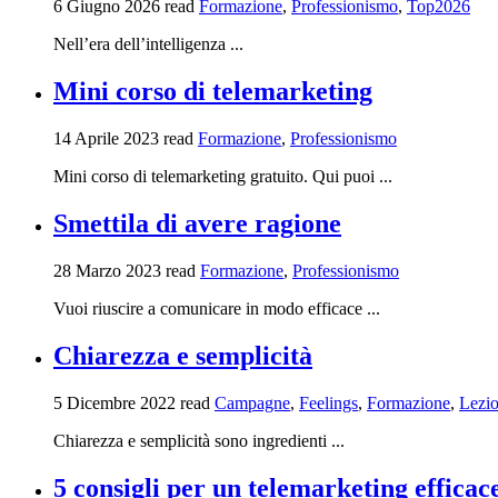
6 Giugno 2026
read
Formazione
,
Professionismo
,
Top2026
Nell’era dell’intelligenza ...
Mini corso di telemarketing
14 Aprile 2023
read
Formazione
,
Professionismo
Mini corso di telemarketing gratuito. Qui puoi ...
Smettila di avere ragione
28 Marzo 2023
read
Formazione
,
Professionismo
Vuoi riuscire a comunicare in modo efficace ...
Chiarezza e semplicità
5 Dicembre 2022
read
Campagne
,
Feelings
,
Formazione
,
Lezio
Chiarezza e semplicità sono ingredienti ...
5 consigli per un telemarketing efficac